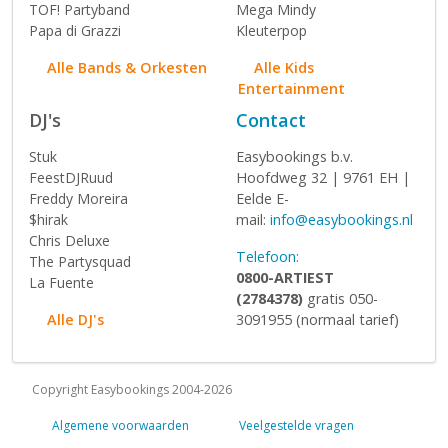
TOF! Partyband
Mega Mindy
Papa di Grazzi
Kleuterpop
Alle Bands & Orkesten
Alle Kids
Entertainment
DJ's
Contact
Stuk
Easybookings b.v.
FeestDJRuud
Hoofdweg 32 | 9761 EH |
Freddy Moreira
Eelde E-
$hirak
mail:
info@easybookings.nl
Chris Deluxe
Telefoon:
The Partysquad
0800-ARTIEST
La Fuente
(2784378)
gratis 050-
Alle DJ's
3091955 (normaal tarief)
Copyright Easybookings 2004-2026
Algemene voorwaarden
Veelgestelde vragen