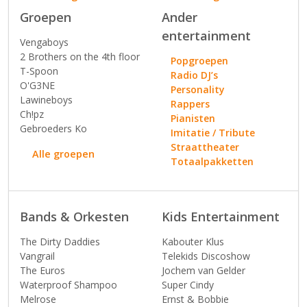
Groepen
Ander
entertainment
Vengaboys
2 Brothers on the 4th floor
Popgroepen
T-Spoon
Radio DJ’s
O'G3NE
Personality
Lawineboys
Rappers
Ch!pz
Pianisten
Gebroeders Ko
Imitatie / Tribute
Straattheater
Alle groepen
Totaalpakketten
Bands & Orkesten
Kids Entertainment
The Dirty Daddies
Kabouter Klus
Vangrail
Telekids Discoshow
The Euros
Jochem van Gelder
Waterproof Shampoo
Super Cindy
Melrose
Ernst & Bobbie