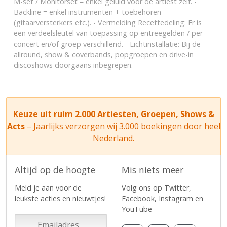
M-set / Monitorset = enkel geluid voor de artiest zelf. -
Backline = enkel instrumenten + toebehoren
(gitaarversterkers etc.). - Vermelding Recettedeling: Er is
een verdeelsleutel van toepassing op entreegelden / per
concert en/of groep verschillend. - Lichtinstallatie: Bij de
allround, show & coverbands, popgroepen en drive-in
discoshows doorgaans inbegrepen.
Keuze uit ruim 2.000 Artiesten, Groepen, Shows &
Acts
– Jaarlijks verzorgen wij 3.000 boekingen door heel
Nederland.
Altijd op de hoogte
Mis niets meer
Meld je aan voor de
Volg ons op Twitter,
leukste acties en nieuwtjes!
Facebook, Instagram en
YouTube