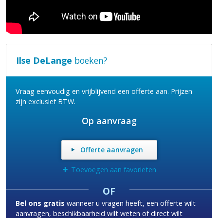
Ilse DeLange
boeken?
Vraag eenvoudig en vrijblijvend een offerte aan. Prijzen
zijn exclusief BTW.
Op aanvraag
Offerte aanvragen
+
Toevoegen aan favorieten
OF
Bel ons gratis
wanneer u vragen heeft, een offerte wilt
aanvragen, beschikbaarheid wilt weten of direct wilt