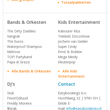
Totaalpakketten
Bands & Orkesten
Kids Entertainment
The Dirty Daddies
Kabouter Klus
Vangrail
Telekids Discoshow
The Euros
Jochem van Gelder
Waterproof Shampoo
Super Cindy
Melrose
Ernst & Bobbie
TOF! Partyband
Mega Mindy
Papa di Grazzi
Kleuterpop
Alle Bands & Orkesten
Alle Kids
Entertainment
DJ's
Contact
Stuk
Easybookings b.v.
FeestDJRuud
Hoofdweg 32 | 9761 EH |
Freddy Moreira
Eelde E-
$hirak
mail:
info@easybookings.nl