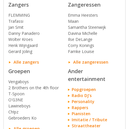
Zangers
Zangeressen
FLEMMING
Emma Heesters
Trafassi
Maan
Jan Smit
Samantha Steenwijk
Danny Panadero
Davina Michelle
Wolter Kroes
Ilse DeLange
Henk Wijngaard
Corry Konings
Gerard Joling
Famke Louise
Alle zangers
Alle zangeressen
Groepen
Ander
entertainment
Vengaboys
2 Brothers on the 4th floor
Popgroepen
T-Spoon
Radio DJ’s
O'G3NE
Personality
Lawineboys
Rappers
Ch!pz
Pianisten
Gebroeders Ko
Imitatie / Tribute
Straattheater
Alle groepen