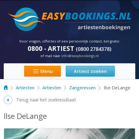
Skip to main content
Voor vragen, offertes of een persoonlijk contact, bel gratis:
0800 - ARTIEST
(0800 2784378)
of mail naar
info@easybookings.nl
Artiest zoeken
Menu
Artiesten
Artiesten
Zangeressen
Ilse DeLange
Terug naar het zoekresultaat
Ilse DeLange