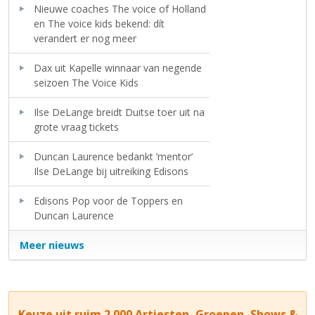
Nieuwe coaches The voice of Holland
en The voice kids bekend: dít
verandert er nog meer
Dax uit Kapelle winnaar van negende
seizoen The Voice Kids
Ilse DeLange breidt Duitse toer uit na
grote vraag tickets
Duncan Laurence bedankt ’mentor’
Ilse DeLange bij uitreiking Edisons
Edisons Pop voor de Toppers en
Duncan Laurence
Meer nieuws
Keuze uit ruim 2.000 Artiesten, Groepen, Shows &