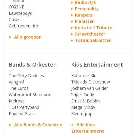
T-Spoon
Radio DJ’s
O'G3NE
Personality
Lawineboys
Rappers
Ch!pz
Pianisten
Gebroeders Ko
Imitatie / Tribute
Straattheater
Alle groepen
Totaalpakketten
Bands & Orkesten
Kids Entertainment
The Dirty Daddies
Kabouter Klus
Vangrail
Telekids Discoshow
The Euros
Jochem van Gelder
Waterproof Shampoo
Super Cindy
Melrose
Ernst & Bobbie
TOF! Partyband
Mega Mindy
Papa di Grazzi
Kleuterpop
Alle Bands & Orkesten
Alle Kids
Entertainment