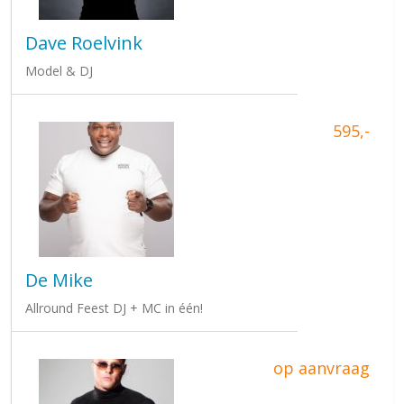
Dave Roelvink
Model & DJ
595,-
De Mike
Allround Feest DJ + MC in één!
op aanvraag