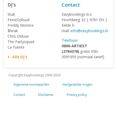
DJ's
Contact
Stuk
Easybookings b.v.
FeestDJRuud
Hoofdweg 32 | 9761 EH |
Freddy Moreira
Eelde E-
$hirak
mail:
info@easybookings.nl
Chris Deluxe
Telefoon:
The Partysquad
0800-ARTIEST
La Fuente
(2784378)
gratis 050-
Alle DJ's
3091955 (normaal tarief)
Copyright Easybookings 2004-2026
Algemene voorwaarden
Veelgestelde vragen
Contact
Disclaimer
Privacy policy