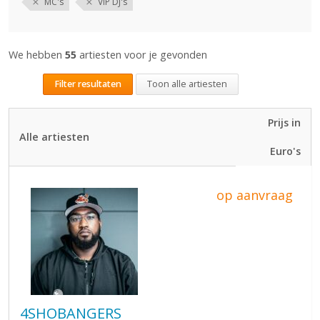
MC's
VIP DJ's
We hebben
55
artiesten voor je gevonden
Filter resultaten
Toon alle artiesten
Prijs in
Alle artiesten
Euro's
op aanvraag
4SHOBANGERS