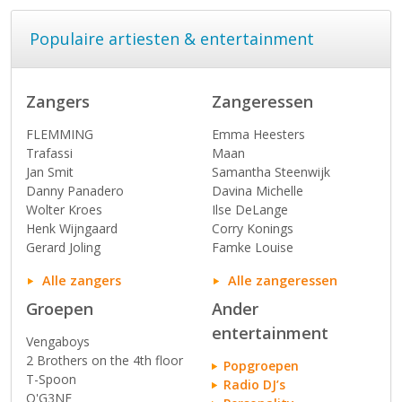
Populaire artiesten & entertainment
Zangers
Zangeressen
FLEMMING
Emma Heesters
Trafassi
Maan
Jan Smit
Samantha Steenwijk
Danny Panadero
Davina Michelle
Wolter Kroes
Ilse DeLange
Henk Wijngaard
Corry Konings
Gerard Joling
Famke Louise
Alle zangers
Alle zangeressen
Groepen
Ander
entertainment
Vengaboys
2 Brothers on the 4th floor
Popgroepen
T-Spoon
Radio DJ’s
O'G3NE