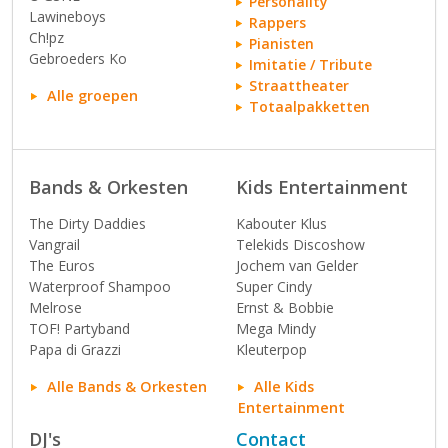
Personality
Lawineboys
Rappers
Ch!pz
Pianisten
Gebroeders Ko
Imitatie / Tribute
Straattheater
Alle groepen
Totaalpakketten
Bands & Orkesten
Kids Entertainment
The Dirty Daddies
Kabouter Klus
Vangrail
Telekids Discoshow
The Euros
Jochem van Gelder
Waterproof Shampoo
Super Cindy
Melrose
Ernst & Bobbie
TOF! Partyband
Mega Mindy
Papa di Grazzi
Kleuterpop
Alle Bands & Orkesten
Alle Kids
Entertainment
DJ's
Contact