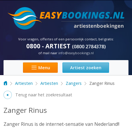
Skip to main content
Voor vragen, offertes of een persoonlijk contact, bel gratis:
0800 - ARTIEST
(0800 2784378)
of mail naar
info@easybookings.nl
Artiest zoeken
Menu
Artiesten
Artiesten
Zangers
Zanger Rinus
Terug naar het zoekresultaat
Zanger Rinus
Zanger Rinus is de internet-sensatie van Nederland!!